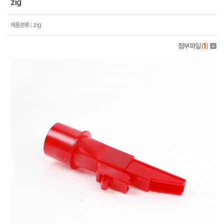
zig
제품분류 : zig
첨부파일
(
1
)